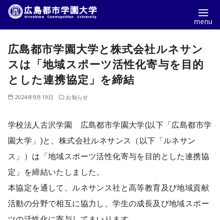
コ
広島都市学園大学と株式会社ルネサン
ン
テ
スは「地域スポーツ活性化寄与を目的
ン
とした連携協定」を締結
ツ
2024年9月19日
お知らせ
へ
移
学校法人古沢学園 広島都市学園大学(以下「広島都市学
動
園大学」)と、株式会社ルネサンス（以下「ルネサン
ス」）は「地域スポーツ活性化寄与を目的とした連携協
定」を締結いたしました。
本協定を通して、ルネサンス社と高等教育及び地域貢献
活動の分野で相互に協力し、学生の成長及び地域スポー
ツの活性化に寄与してまいります。