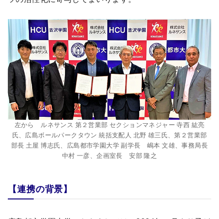
左から ルネサンス 第２営業部 セクションマネジャー 寺西 紘亮
氏、広島ボールパークタウン 統括支配人 北野 雄三氏、第２営業部
部長 土屋 博志氏、広島都市学園大学 副学長 嶋本 文雄、事務局長
中村 一彦、企画室長 安部 隆之
【連携の背景】