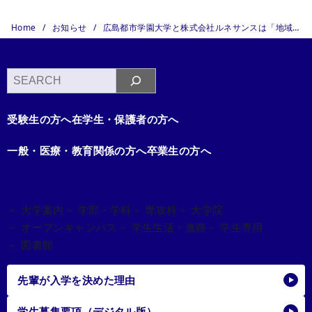
Home
お知らせ
広島都市学園大学と株式会社ルネサンスは「地域スポーツ活性化寄与を目的とした連携協定」を締結
検
索
受験生の方へ
在学生・保護者の方へ
一般・医療・教育関係の方へ
卒業生の方へ
－ 大学案内
－ 学部・学科
－ 専攻科
－ 大学院
－ オープンキャンパス
－ 学生生活・進路
－ 学生専用
－ 図書館
先輩が入学を決めた理由
学生募集要項（デジタル版）