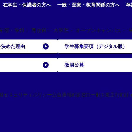
在学生・保護者の方へ
一般・医療・教育関係の方へ
卒
 学部・学科
－ 専攻科
－ 大学院
－ オープンキャンパス
－ 
を決めた理由
学生募集要項（デジタル版）
教員公募
報セキュリティポリシー
公益通報相談窓口
一般事業主行動計