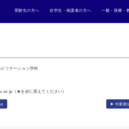
受験生の方へ
在学生・保護者の方へ
一般・医療・
ハビリテーション学科
★hcu.ac.jp（★を@に変えてください）
ap
▶︎ 作業