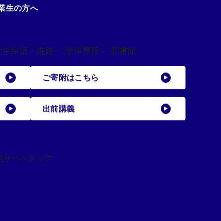
業生の方へ
学生生活・進路
－ 学生専用
－ 図書館
ご寄附はこちら
出前講義
画
サイトマップ