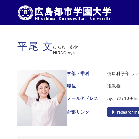
コ
ン
平尾 文
テ
ひらお あや
ン
HIRAO Aya
ツ
へ
学部・学科
健康科学部 リ
移
職位
准教授
動
メールアドレス
aya.72710
▶︎ researchm
外部リンク