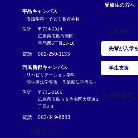
受験生の方へ
宇品キャンパス
－看護学科・子ども教育学科－
住所
〒734-0014
－ 大学案内
－
広島県広島市南区
宇品西5丁目13-18
先輩が入学
電話
082-250-1133
西風新都キャンパス
学生支援
－リハビリテーション学科
理学療法学専攻・作業療法学専攻－
住所
〒731-3166
個人情報保護
情
広島県広島市安佐南区大塚東3
丁目2-1
電話
082-849-6883
－ 交通アクセス