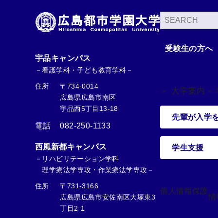
検
索
受験生の方へ
宇品キャンパス
－看護学科・子ども教育学科－
住所
〒734-0014
－ 大学案内
－
広島県広島市南区
宇品西5丁目13-18
先輩が入学
電話
082-250-1133
西風新都キャンパス
学生支援
－リハビリテーション学科
理学療法学専攻・作業療法学専攻－
住所
〒731-3166
個人情報保護
情
広島県広島市安佐南区大塚東3
丁目2-1