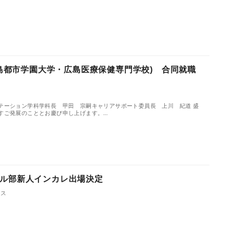
(広島都市学園大学・広島医療保健専門学校) 合同就職
ト
テーション学科学科長 甲田 宗嗣キャリアサポート委員長 上川 紀道 盛
すご発展のこととお慶び申し上げます。…
ル部新人インカレ出場決定
クス