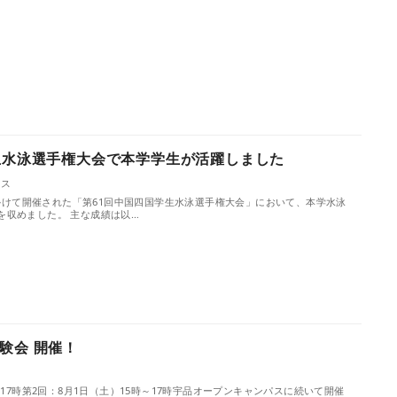
生水泳選手権大会で本学学生が活躍しました
クス
日にかけて開催された「第61回中国四国学生水泳選手権大会」において、本学水泳
を収めました。 主な成績は以…
験会 開催！
ト
～17時第2回：8月1日（土）15時～17時宇品オープンキャンパスに続いて開催