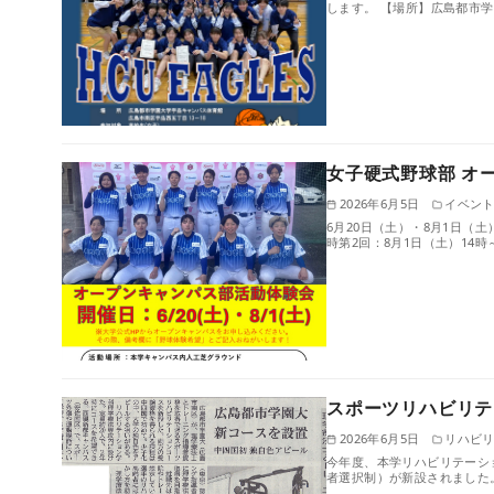
します。 【場所】広島都市
女子硬式野球部 オ
2026年6月5日
イベン
6月20日（土）・8月1日（土
時第2回：8月1日（土）14時
スポーツリハビリテ
2026年6月5日
リハビ
今年度、本学リハビリテーシ
者選択制）が新設されました