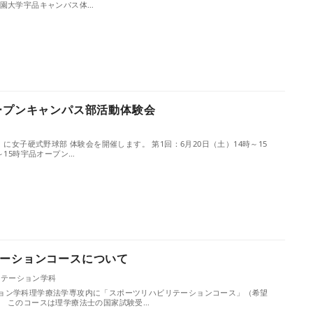
学園大学宇品キャンパス体…
ープンキャンパス部活動体験会
ト
）に女子硬式野球部 体験会を開催します。 第1回：6月20日（土）14時～15
～15時宇品オープン…
ーションコースについて
リテーション学科
ョン学科理学療法学専攻内に「スポーツリハビリテーションコース」（希望
。 このコースは理学療法士の国家試験受…