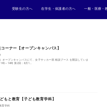
受験生の方へ
在学生・保護者の方へ
一般・医療・
談コーナー【オープンキャンパス】
ト
土）オープンキャンパスにて、女子サッカー部 相談ブース を開設していま
1時～14時 第2回：8月1…
どもと教育【子ども教育学科】
教育学科