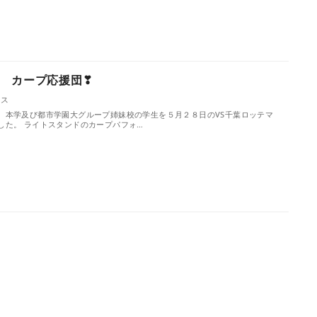
 カープ応援団❣
クス
、本学及び都市学園大グループ姉妹校の学生を５月２８日のVS千葉ロッテマ
した。 ライトスタンドのカープパフォ…