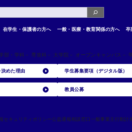
在学生・保護者の方へ
一般・医療・教育関係の方へ
卒
 学部・学科
－ 専攻科
－ 大学院
－ オープンキャンパス
－ 
を決めた理由
学生募集要項（デジタル版）
教員公募
報セキュリティポリシー
公益通報相談窓口
一般事業主行動計