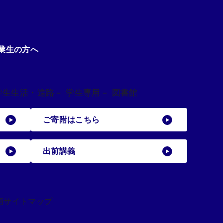
業生の方へ
学生生活・進路
－ 学生専用
－ 図書館
ご寄附はこちら
出前講義
画
サイトマップ