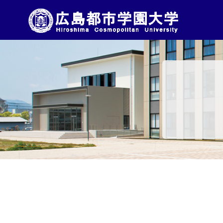
コ
ン
テ
ン
ツ
へ
移
動