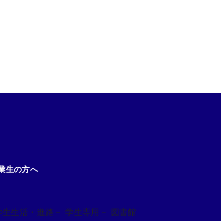
業生の方へ
学生生活・進路
－ 学生専用
－ 図書館