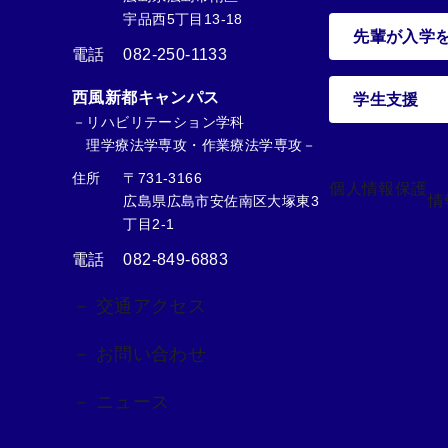
宇品西5丁目13-18
先輩が入学
電話
082-250-1133
西風新都キャンパス
学生支援
－リハビリテーション学科
理学療法学専攻・作業療法学専攻－
住所
〒731-3166
個人情報保護
情
広島県広島市安佐南区大塚東3
丁目2-1
電話
082-849-6883
－ 交通アクセス
－ お問い合わせ
－ ニュース