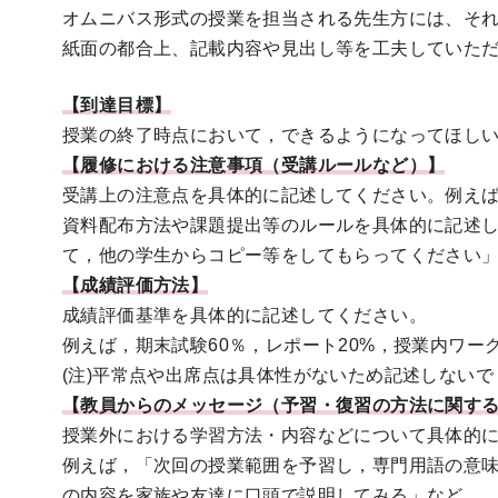
オムニバス形式の授業を担当される先生方には、そ
紙面の都合上、記載内容や見出し等を工夫していただ
【到達目標】
授業の終了時点において，できるようになってほし
【履修における注意事項（受講ルールなど）】
受講上の注意点を具体的に記述してください。例え
資料配布方法や課題提出等のルールを具体的に記述
て，他の学生からコピー等をしてもらってください
【成績評価方法】
成績評価基準を具体的に記述してください。
例えば，期末試験60％，レポート20%，授業内ワー
(注)平常点や出席点は具体性がないため記述しないで
【教員からのメッセージ（予習・復習の方法に関す
授業外における学習方法・内容などについて具体的
例えば，「次回の授業範囲を予習し，専門用語の意
の内容を家族や友達に口頭で説明してみる」など。