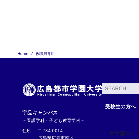
Home
教職員専用
検
索
受験生の方へ
宇品キャンパス
－看護学科・子ども教育学科－
住所
〒734-0014
－ 大学案内
－
広島県広島市南区