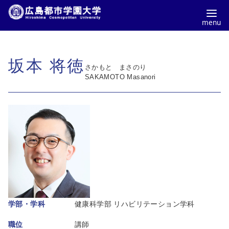
コ
ン
坂本 将徳
テ
さかもと まさのり
ン
SAKAMOTO Masanori
ツ
へ
移
動
学部・学科
健康科学部 リハビリテーション学科
職位
講師