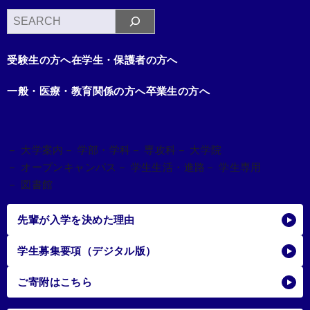
検
索
受験生の方へ
在学生・保護者の方へ
一般・医療・教育関係の方へ
卒業生の方へ
－ 大学案内
－ 学部・学科
－ 専攻科
－ 大学院
－ オープンキャンパス
－ 学生生活・進路
－ 学生専用
－ 図書館
先輩が入学を決めた理由
学生募集要項（デジタル版）
ご寄附はこちら