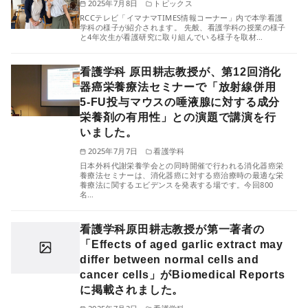
2025年7月8日
トピックス
RCCテレビ「イマナマTIMES情報コーナー」内で本学看護
学科の様子が紹介されます。 先般、看護学科の授業の様子
と4年次生が看護研究に取り組んでいる様子を取材…
看護学科 原田耕志教授が、第12回消化
器癌栄養療法セミナーで「放射線併用
5-FU投与マウスの唾液腺に対する成分
栄養剤の有用性」との演題で講演を行
いました。
2025年7月7日
看護学科
日本外科代謝栄養学会との同時開催で行われる消化器癌栄
養療法セミナーは、消化器癌に対する癌治療時の最適な栄
養療法に関するエビデンスを発表する場です。今回800
名…
看護学科原田耕志教授が第一著者の
「Effects of aged garlic extract may
differ between normal cells and
cancer cells」がBiomedical Reports
に掲載されました。