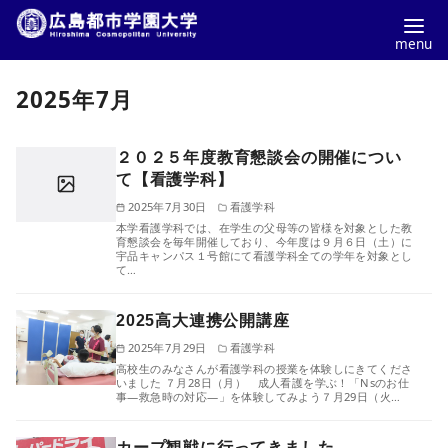
コ
2025年7月
ン
テ
ン
２０２５年度教育懇談会の開催につい
ツ
て【看護学科】
へ
2025年7月30日
看護学科
本学看護学科では、在学生の父母等の皆様を対象とした教
移
育懇談会を毎年開催しており、今年度は９月６日（土）に
宇品キャンパス１号館にて看護学科全ての学年を対象とし
動
て…
2025高大連携公開講座
2025年7月29日
看護学科
高校生のみなさんが看護学科の授業を体験しにきてくださ
いました ７月28日（月） 成人看護を学ぶ！「Nsのお仕
事―救急時の対応―」を体験してみよう７月29日（火…
カープ観戦に行ってきました