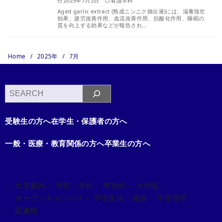
2025年7月2日
看護学科
Aged garlic extract (熟成ニンニク抽出液)には、滋養強壮
効果、疲労改善作用、血流改善作用、抗酸化作用、睡眠の
質を向上する効果などが報告され…
Home
2025年
7月
検
索
受験生の方へ
在学生・保護者の方へ
一般・医療・教育関係の方へ
卒業生の方へ
－ 大学案内
－ 学部・学科
－ 専攻科
－ 大学院
－ オープンキャンパス
－ 学生生活・進路
－ 学生専用
－ 図書館