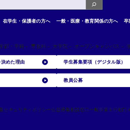
在学生・保護者の方へ
一般・医療・教育関係の方へ
卒
 学部・学科
－ 専攻科
－ 大学院
－ オープンキャンパス
－ 
を決めた理由
学生募集要項（デジタル版）
教員公募
報セキュリティポリシー
公益通報相談窓口
一般事業主行動計