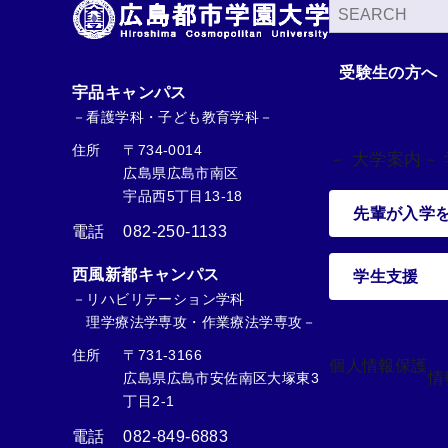
検
索
受験生の方へ
宇品キャンパス
－看護学科・子ども教育学科－
住所
〒734-0014
－ 大学案内
－
広島県広島市南区
宇品西5丁目13-18
先輩が入学
電話
082-250-1133
西風新都キャンパス
学生支援
－リハビリテーション学科
理学療法学専攻・作業療法学専攻－
住所
〒731-3166
個人情報保護
情
広島県広島市安佐南区大塚東3
丁目2-1
電話
082-849-6883