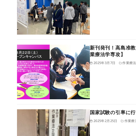
新刊発刊！高島准教
業療法学専攻】
2025年3月7日
作業療
国家試験の引率に行
2025年2月25日
作業療