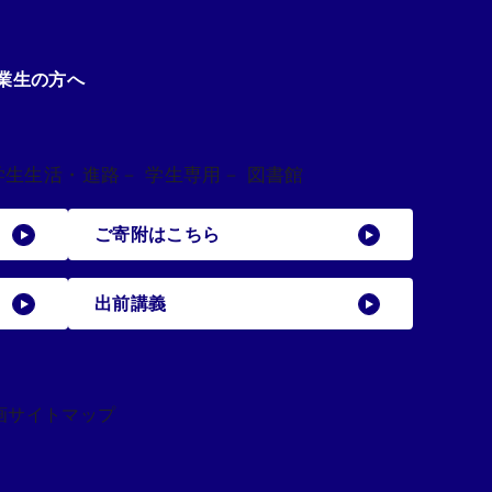
業生の方へ
学生生活・進路
－ 学生専用
－ 図書館
ご寄附はこちら
出前講義
画
サイトマップ