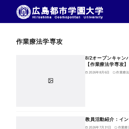
コ
ン
作業療法学専攻
テ
ン
ツ
8/2オープンキャ
【作業療法学専攻】
へ
2026年8月6日
作業療
移
動
教員活動紹介：イン
2026年7月31日
作業療