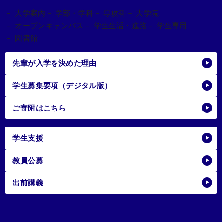
－ 大学案内
－ 学部・学科
－ 専攻科
－ 大学院
－ オープンキャンパス
－ 学生生活・進路
－ 学生専用
－ 図書館
先輩が入学を決めた理由
学生募集要項（デジタル版）
ご寄附はこちら
学生支援
教員公募
出前講義