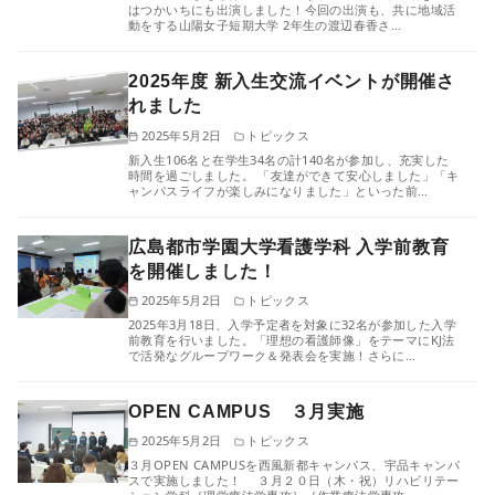
はつかいちにも出演しました！今回の出演も、共に地域活
動をする山陽女子短期大学 2年生の渡辺春香さ…
2025年度 新入生交流イベントが開催さ
れました
2025年5月2日
トピックス
新入生106名と在学生34名の計140名が参加し、充実した
時間を過ごしました。 「友達ができて安心しました」「キ
ャンパスライフが楽しみになりました」といった前…
広島都市学園大学看護学科 入学前教育
を開催しました！
2025年5月2日
トピックス
2025年3月18日、入学予定者を対象に32名が参加した入学
前教育を行いました。「理想の看護師像」をテーマにKJ法
で活発なグループワーク＆発表会を実施！さらに…
OPEN CAMPUS ３月実施
2025年5月2日
トピックス
３月OPEN CAMPUSを西風新都キャンパス、宇品キャンパ
スで実施しました！ ３月２０日（木・祝）リハビリテー