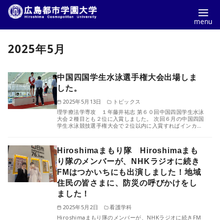
コ
2025年5月
ン
テ
ン
中国四国学生水泳選手権大会出場しま
ツ
した。
へ
2025年5月13日
トピックス
理学療法学専攻 １年藤井祐志 第６０回中国四国学生水泳
移
大会２種目とも２位に入賞しました。 次回６月の中国四国
学生水泳競技選手権大会で２位以内に入賞すればインカ…
動
Hiroshimaまもり隊 Hiroshimaまも
り隊のメンバーが、NHKラジオに続き
FMはつかいちにも出演しました！地域
住民の皆さまに、防災の呼びかけをし
ました！
2025年5月2日
看護学科
Hiroshimaまもり隊のメンバーが、NHKラジオに続きFM