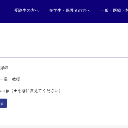
受験生の方へ
在学生・保護者の方へ
一般・医療・
護学科
ー長・教授
hcu.ac.jp（★を@に変えてください）
ap