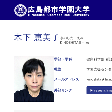
コ
ン
木下 恵美子
テ
きのした えみこ
ン
KINOSHITA Emiko
ツ
へ
学部・学科
健康科学部 看
移
職位
学習支援センタ
動
メールアドレス
kinoshita★
▶︎ researchm
外部リンク