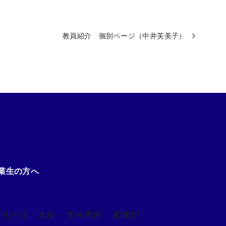
教員紹介 個別ページ（中井芙美子）
業生の方へ
学生生活・進路
－ 学生専用
－ 図書館