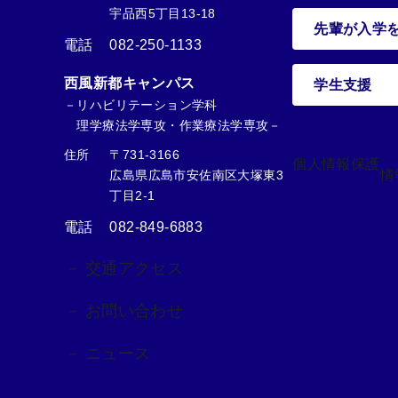
宇品西5丁目13-18
先輩が入学
電話
082-250-1133
西風新都キャンパス
学生支援
－リハビリテーション学科
理学療法学専攻・作業療法学専攻－
住所
〒731-3166
個人情報保護
情
広島県広島市安佐南区大塚東3
丁目2-1
電話
082-849-6883
－ 交通アクセス
－ お問い合わせ
－ ニュース