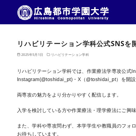
コ
ン
リハビリテーション学科公式SNSを
テ
ン
2025年5月1日
リハビリテーション学科
ツ
へ
リハビリテーション学科では、作業療法学専攻公式Instag
移
Instagram(@toshidai_pt)・X（@toshidai_pt
動
両専攻の魅力をより分かりやすく配信します。
入学を検討している方や作業療法・理学療法にご興
また、学科や専攻問わず、本学学生や教職員のフォロ
お待ちしています。