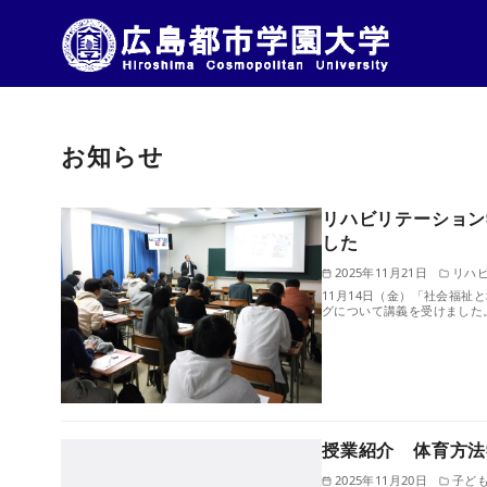
コ
ン
お知らせ
テ
ン
ツ
リハビリテーション
した
へ
2025年11月21日
リハ
移
11月14日（金）「社会福
動
グについて講義を受けました
授業紹介 体育方法
2025年11月20日
子ど