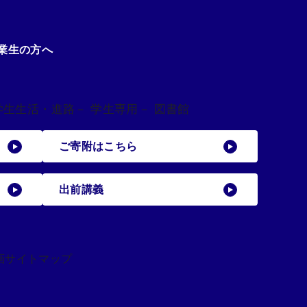
業生の方へ
学生生活・進路
－ 学生専用
－ 図書館
ご寄附はこちら
出前講義
画
サイトマップ