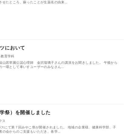
させたところ、蘇ったことが生薬名の由来…
ツにおいて
も教育学科
福山若草園公認心理師 金沢瑠璃子さんの講演をお聞きしました。 午後から
の一環として車いすユーザーのみなさん…
学祭）を開催しました
クス
ンパスにて第７回みやこ祭が開催されました。 地域の企業様、健康科学部、子
者の会からのご支援もいただき、各学…