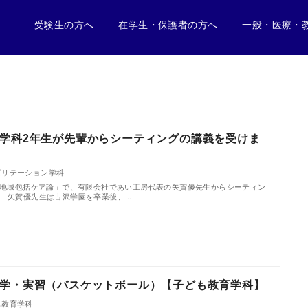
受験生の方へ
在学生・保護者の方へ
一般・医療・
学科2年生が先輩からシーティングの講義を受けま
ビリテーション学科
祉と地域包括ケア論」で、有限会社であい工房代表の矢賀優先生からシーティン
。 矢賀優先生は古沢学園を卒業後、…
学・実習（バスケットボール）【子ども教育学科】
も教育学科