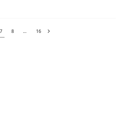
7
8
…
16