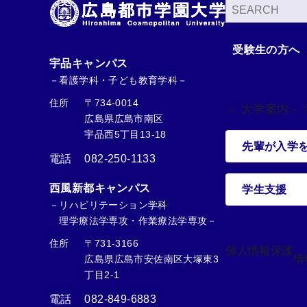
検
索
受験生の方へ
宇品キャンパス
－看護学科・子ども教育学科－
住所
〒734-0014
－ 大学案内
－
広島県広島市南区
宇品西5丁目13-18
先輩が入学
電話
082-250-1133
西風新都キャンパス
学生支援
－リハビリテーション学科
理学療法学専攻・作業療法学専攻－
住所
〒731-3166
個人情報保護
情
広島県広島市安佐南区大塚東3
丁目2-1
電話
082-849-6883