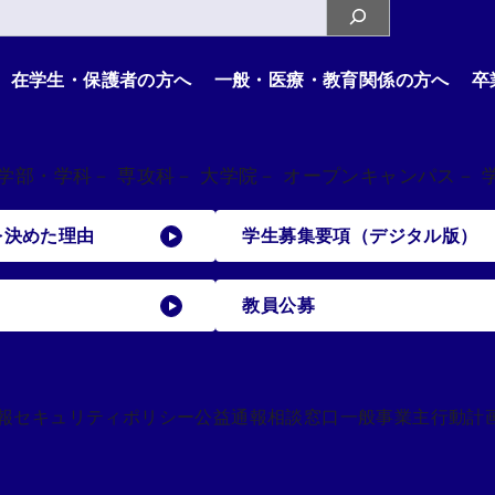
在学生・保護者の方へ
一般・医療・教育関係の方へ
卒
 学部・学科
－ 専攻科
－ 大学院
－ オープンキャンパス
－ 
を決めた理由
学生募集要項（デジタル版）
教員公募
報セキュリティポリシー
公益通報相談窓口
一般事業主行動計