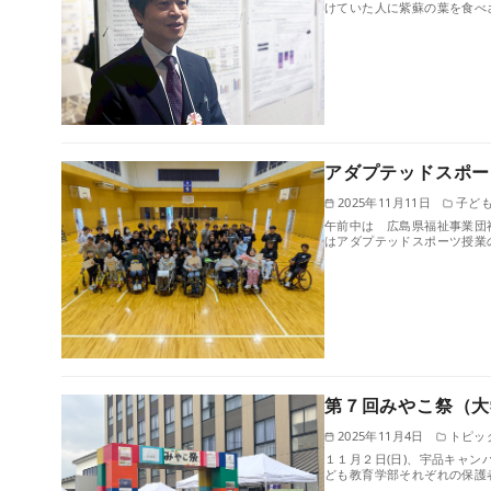
けていた人に紫蘇の葉を食べ
アダプテッドスポー
2025年11月11日
子ど
午前中は 広島県福祉事業団
はアダプテッドスポーツ授業
第７回みやこ祭（大
2025年11月4日
トピッ
１１月２日(日)、宇品キャ
ども教育学部それぞれの保護