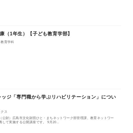
康（1年生）【子ども教育学部】
も教育学科
カレッジ「専門職から学ぶリハビリテーション」につい
ックス
（公財）広島市文化財団ひと・まちネットワーク部管理課、教育ネットワー
して実施する公開講座です。 9月20…