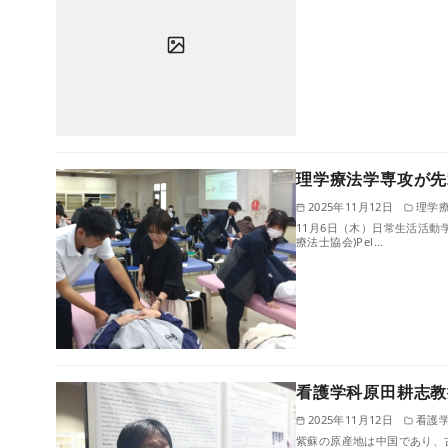
理学療法学専攻が先
2025年11月12日
理学
11月6日（木）日常生活活動学演習で、
療法⼠協会)Pel…
看護学科原田耕志教
2025年11月12日
看護
紫蘇の原産地は中国であり、