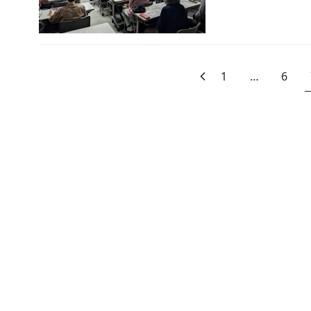
1
…
6