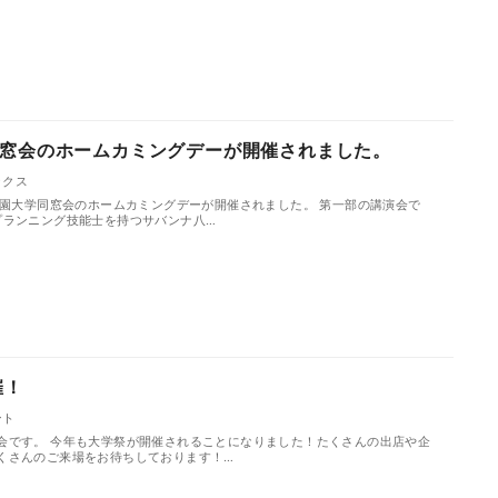
窓会のホームカミングデーが開催されました。
ックス
学園大学同窓会のホームカミングデーが開催されました。 第一部の講演会で
プランニング技能士を持つサバンナ八…
催！
ント
会です。 今年も大学祭が開催されることになりました！たくさんの出店や企
くさんのご来場をお待ちしております！…