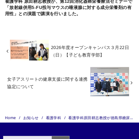
看護学科 原田耕志教授が、第12回消化器癌栄養療法セミナーで
「放射線併用5-FU投与マウスの唾液腺に対する成分栄養剤の有
用性」との演題で講演を行いました。
2026年度オープンキャンパス３月22日
（日）【子ども教育学部】
女子アスリートの健康支援に関する連携
協定について
Home
お知らせ
看護学科
看護学科原田耕志教授が徳島県糖尿病療養指導士研修会の講師を務めました。