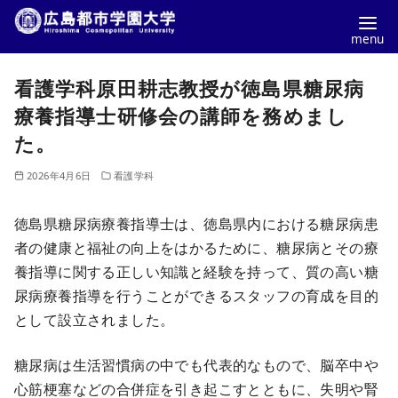
コ
看護学科原田耕志教授が徳島県糖尿病
ン
テ
療養指導士研修会の講師を務めまし
ン
た。
ツ
2026年4月6日
看護学科
へ
移
徳島県糖尿病療養指導士は、徳島県内における糖尿病患
動
者の健康と福祉の向上をはかるために、糖尿病とその療
養指導に関する正しい知識と経験を持って、質の高い糖
尿病療養指導を行うことができるスタッフの育成を目的
として設立されました。
糖尿病は生活習慣病の中でも代表的なもので、脳卒中や
心筋梗塞などの合併症を引き起こすとともに、失明や腎