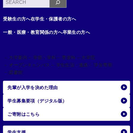
検
索
受験生の方へ
在学生・保護者の方へ
一般・医療・教育関係の方へ
卒業生の方へ
－ 大学案内
－ 学部・学科
－ 専攻科
－ 大学院
－ オープンキャンパス
－ 学生生活・進路
－ 学生専用
－ 図書館
先輩が入学を決めた理由
学生募集要項（デジタル版）
ご寄附はこちら
学生支援