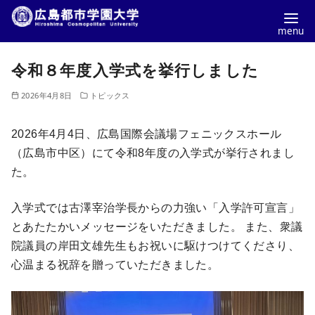
コ
令和８年度入学式を挙行しました
ン
テ
2026年4月8日
トピックス
ン
ツ
2026年4月4日、広島国際会議場フェニックスホール
へ
（広島市中区）にて令和8年度の入学式が挙行されまし
移
た。
動
入学式では古澤宰治学長からの力強い「入学許可宣言」
とあたたかいメッセージをいただきました。 また、衆議
院議員の岸田文雄先生もお祝いに駆けつけてくださり、
心温まる祝辞を贈っていただきました。