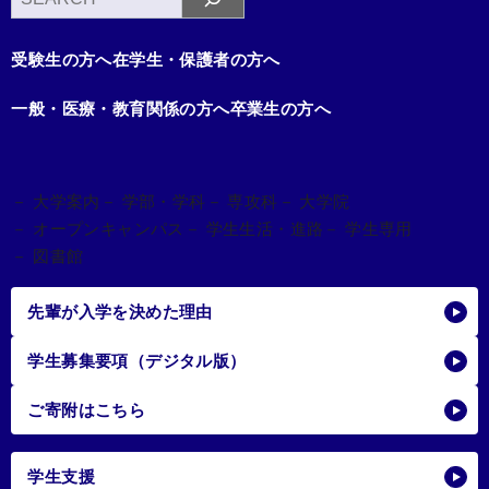
索
受験生の方へ
在学生・保護者の方へ
一般・医療・教育関係の方へ
卒業生の方へ
－ 大学案内
－ 学部・学科
－ 専攻科
－ 大学院
－ オープンキャンパス
－ 学生生活・進路
－ 学生専用
－ 図書館
先輩が入学を決めた理由
学生募集要項（デジタル版）
ご寄附はこちら
学生支援