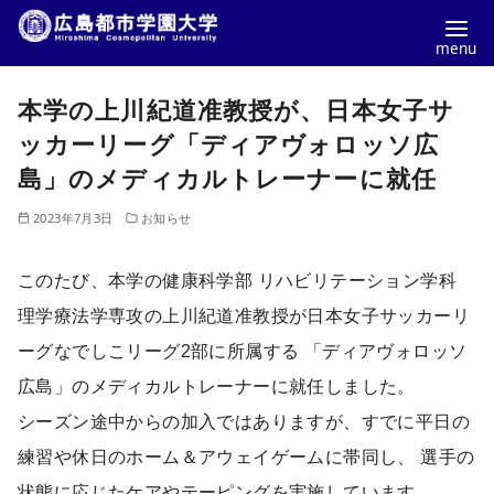
コ
本学の上川紀道准教授が、日本女子サ
ン
テ
ッカーリーグ「ディアヴォロッソ広
ン
島」のメディカルトレーナーに就任
ツ
2023年7月3日
お知らせ
へ
移
このたび、本学の健康科学部 リハビリテーション学科
動
理学療法学専攻の上川紀道准教授が日本女子サッカーリ
ーグなでしこリーグ2部に所属する 「ディアヴォロッソ
広島」のメディカルトレーナーに就任しました。
シーズン途中からの加入ではありますが、すでに平日の
練習や休日のホーム＆アウェイゲームに帯同し、 選手の
状態に応じたケアやテーピングを実施しています。