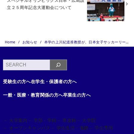
スペシャルオリンピックス日本・広島設
立２５周年記念大運動会について
Home
お知らせ
本学の上川紀道准教授が、日本女子サッカーリーグ「ディアヴォロッソ広島」のメディカルトレーナーに就任
検
索
受験生の方へ
在学生・保護者の方へ
一般・医療・教育関係の方へ
卒業生の方へ
－ 大学案内
－ 学部・学科
－ 専攻科
－ 大学院
－ オープンキャンパス
－ 学生生活・進路
－ 学生専用