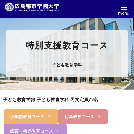
コ
ン
テ
特別支援教育コース
ン
ツ
へ
子ども教育学科
移
動
子ども教育学部 子ども教育学科 男女定員78名
小学校教育コース
初等教育コース
保育・幼児教育コース