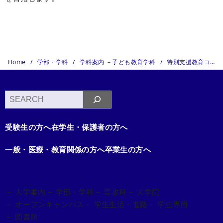
Home
学部・学科
学科案内 －子ども教育学科
特別支援教育コース －子ども教育学科
検
索
受験生の方へ
在学生・保護者の方へ
一般・医療・教育関係の方へ
卒業生の方へ
－ 大学案内
－ 学部・学科
－ 専攻科
－ 大学院
－ オープンキャンパス
－ 学生生活・進路
－ 学生専用
－ 図書館