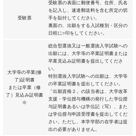
受験票の表面に郵便番号、住所、氏名
を記入し、速達郵送料を含む所定の切
受験票
手を貼付してください。
裏面の、出願をする入試種別・区分の
日程に○印をしてください。
総合型選抜又は一般選抜入学試験への
出願には、大学等の卒業証明書または
卒業見込み証明書を提出してくださ
い。
大学等の卒業(修
特別選抜入学試験への出願は、大学等
了)証明書
の卒業証明書を提出してください。
または卒業（修
「出願資格２」の該当者は、大学改革
了）見込み証明書
支援・学位授与機構の発行した学位授
※
与証明書あるいは学位記（写）、また
は学位授与申請受理書を提出してくだ
さい。ただし、本学学部の在学者は提
出の必要がありません。