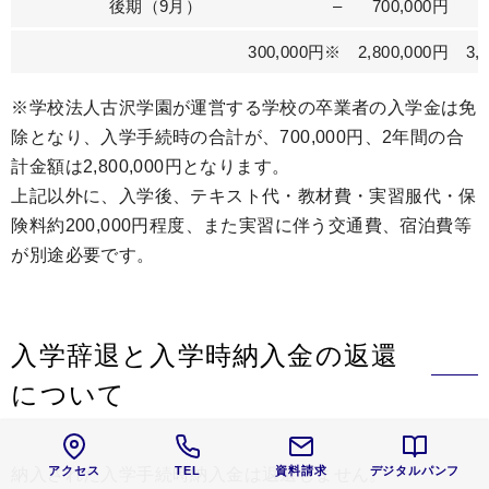
後期（9月）
–
700,000円
300,000円※
2,800,000円
3,
※学校法人古沢学園が運営する学校の卒業者の入学金は免
除となり、入学手続時の合計が、700,000円、2年間の合
計金額は2,800,000円となります。
上記以外に、入学後、テキスト代・教材費・実習服代・保
険料約200,000円程度、また実習に伴う交通費、宿泊費等
が別途必要です。
入学辞退と入学時納入金の返還
について
アクセス
TEL
資料請求
デジタルパンフ
納入された入学手続時納入金は返還しません。