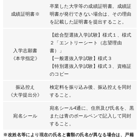
卒業した大学等の成績証明書。成績証
成績証明書※
明書が発行できない場合は、その理由
を記載した証明書を提出すること。
【総合型選抜入学試験】様式１、様式
２「エントリーシート（志望理由
入学志願書
書）」
《本学指定》
【一般選抜入学試験】様式３
【特別選抜入学試験】様式３、資格証
のコピー
振込控え
検定料を振り込み後、振込控えを同封
《大学提出分》
すること。
宛名シール4通に、住所及び氏名を、黒
宛名シール
または青のボールペンで記入して同封
すること。
※改姓名等により現在の氏名と書類の氏名が異なる場合は、戸籍