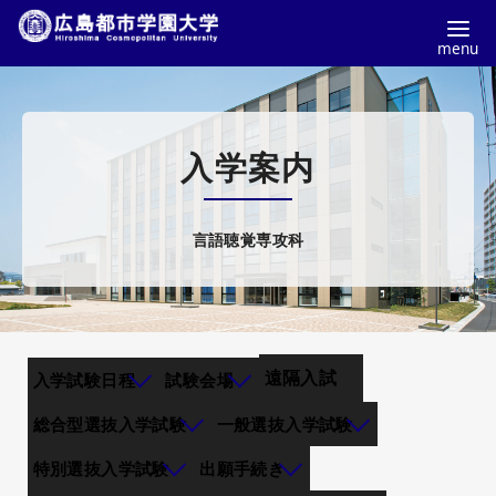
コ
ン
テ
入学案内
ン
ツ
へ
言語聴覚専攻科
移
動
遠隔入試
入学試験日程
試験会場
総合型選抜入学試験
一般選抜入学試験
特別選抜入学試験
出願手続き