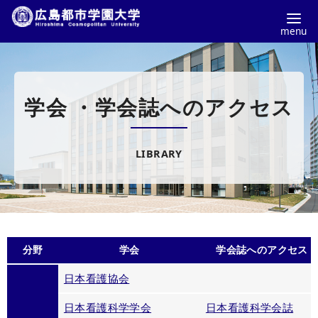
コ
ン
テ
学会 ・学会誌へのアクセス
ン
ツ
へ
LIBRARY
移
動
分野
学会
学会誌へのアクセス
日本看護協会
日本看護科学学会
日本看護科学会誌