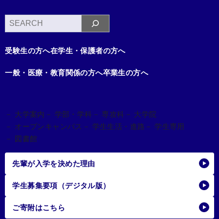
検
索
受験生の方へ
在学生・保護者の方へ
一般・医療・教育関係の方へ
卒業生の方へ
－ 大学案内
－ 学部・学科
－ 専攻科
－ 大学院
－ オープンキャンパス
－ 学生生活・進路
－ 学生専用
－ 図書館
先輩が入学を決めた理由
学生募集要項（デジタル版）
ご寄附はこちら