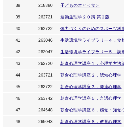
38
218880
子どもの本と＜食＞
39
262721
運動生理学２０講 第２版
40
262722
体力づくりのためのスポーツ科学
41
263046
生活環境学ライブラリー４．食物
42
263047
生活環境学ライブラリー５．調理
43
263720
朝倉心理学講座１．心理学方法論
44
263721
朝倉心理学講座２．認知心理学
45
263722
朝倉心理学講座３．発達心理学
46
263742
朝倉心理学講座５．言語心理学
47
264648
朝倉心理学講座６．感覚・知覚心
48
265043
朝倉心理学講座８．教育心理学