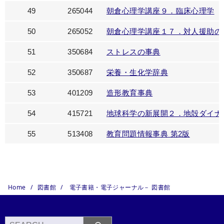
49
265044
朝倉心理学講座９．臨床心理学
50
265052
朝倉心理学講座１７．対人援助の
51
350684
スト
レ
スの事典
52
350687
栄養・生化学辞典
53
401209
造形教育事典
54
415721
地球科学の新展開２．地殻ダイナ
55
513408
教育問題情報事典 第2版
Home
図書館
電子書籍・電子ジャーナル－ 図書館
検