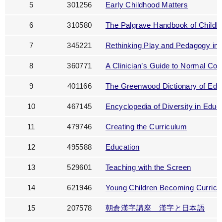
5
301256
Early Childhood Matters
6
310580
The Palgrave Handbook of Childh
7
345221
Rethinking Play and Pedagogy in 
8
360771
A Clinici
a
n’s Guide to Normal Cog
9
401166
The Greenwood Dictionary of Edu
10
467145
Encyclopedia of Diversity in Educ
11
479746
Creating the Curriculum
12
495588
Education
13
529601
Teaching with the Screen
14
621946
Young Children Becoming Curric
15
207578
朝倉漢字講座 漢字と日本語