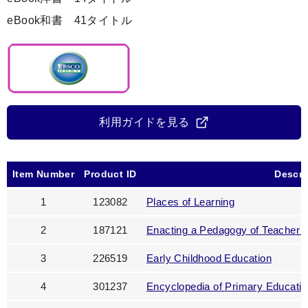
eBook和書 41タイトル
利用ガイドを見る
Item Number
Product ID
Descri
1
123082
Places of Learning
2
187121
Enacting a Pedagogy of Teacher 
3
226519
Early Childhood Education
4
301237
Encyclopedia of Primary Educatio