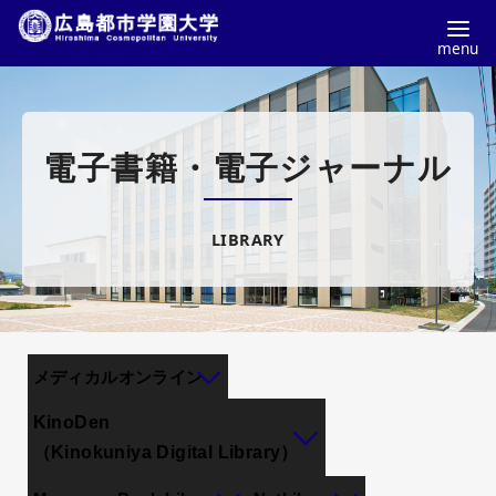
コ
ン
テ
電子書籍・電子ジャーナル
ン
ツ
へ
LIBRARY
移
動
メディカルオンライン
KinoDen
（Kinokuniya Digital Library）