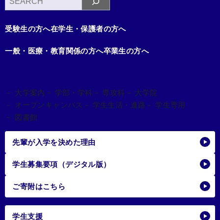
索
受験生の方へ
在学生・保護者の方へ
一般・医療・教育関係の方へ
卒業生の方へ
－ 大学案内
－ 学部・学科
－ 専攻科
－ 大学院
－ オープンキャンパス
－ 学生生活・進路
－ 学生専用
－ 図書館
先輩が入学を決めた理由
学生募集要項（デジタル版）
ご寄附はこちら
学生支援