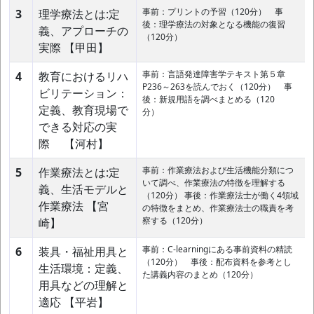
事前：プリントの予習（120分） 事
3
理学療法とは:定
後：理学療法の対象となる機能の復習
義、アプローチの
（120分）
実際 【甲田】
事前：言語発達障害学テキスト第５章
4
教育におけるリハ
P236～263を読んでおく（120分） 事
ビリテーション：
後：新規用語を調べまとめる（120
定義、教育現場で
分）
できる対応の実
際 【河村】
事前：作業療法および生活機能分類につ
5
作業療法とは:定
いて調べ、作業療法の特徴を理解する
義、生活モデルと
（120分） 事後：作業療法士が働く4領域
作業療法 【宮
の特徴をまとめ、作業療法士の職責を考
察する（120分）
崎】
事前：C-learningにある事前資料の精読
6
装具・福祉用具と
（120分） 事後：配布資料を参考とし
生活環境：定義、
た講義内容のまとめ（120分）
用具などの理解と
適応 【平岩】