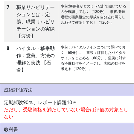
事前:障害者がどのような所で働いている
7
職業リハビリテー
のか確認しておく（120分） 事後:発達
ションとは：定
過程の職業概念の形成を自分史に照らし
義、職業リハビリ
合わせて確認しておく（120分）
テーションの実際
【渡邊】
事前：バイタルサインについて調べてお
8
バイタル・移乗動
く（60分）。 事後：評価したバイタル
作：意義、方法の
サインをまとめる（60分）。症例に対す
理解と実践 【石
る移乗動作をイメージし、実際の動作を
考える（120分）。
倉】
成績評価方法
定期試験90％、レポート課題10％
ただし、受験資格を満たしていない場合は評価の対象とし
ない。
教科書