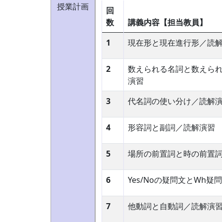
授業計画
回
数
講義内容【担当教員】
1
現在形と現在進行形／読
2
数えられる名詞と数えら
演習
3
代名詞の使い分け／読解
4
形容詞と副詞／読解演習
5
場所の前置詞と時の前置
6
Yes/Noの疑問文とWh
7
他動詞と自動詞／読解演