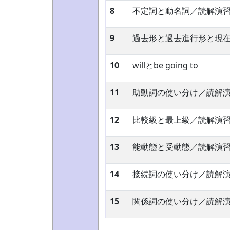
8
不定詞と動名詞／読解演
9
過去形と過去進行形と現
10
willとbe going to
11
助動詞の使い分け／読解
12
比較級と最上級／読解演
13
能動態と受動態／読解演
14
接続詞の使い分け／読解
15
関係詞の使い分け／読解