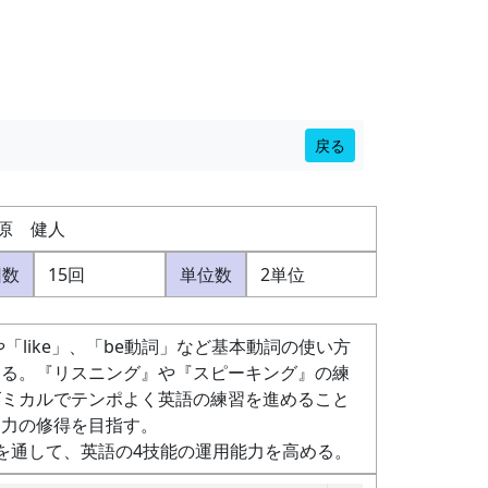
戻る
原 健人
回数
15回
単位数
2単位
like」、「be動詞」など基本動詞の使い方
ける。『リスニング』や『スピーキング』の練
ズミカルでテンポよく英語の練習を進めること
用力の修得を目指す。
問題演習を通して、英語の4技能の運用能力を高める。