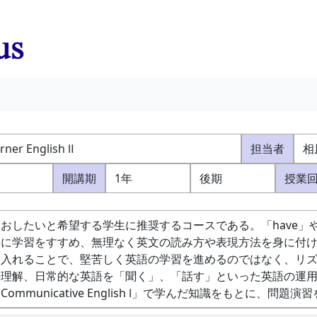
rner English Ⅱ
担当者
相
開講期
1年
後期
授業
おしたいと希望する学生に推奨するコースである。「have」や「
寧に学習をすすめ、無理なく英文の読み方や表現方法を身に付
り入れることで、堅苦しく英語の学習を進めるのではなく、リ
の理解、日常的な英語を「聞く」、「話す」といった英語の運
ommunicative English Ⅰ」で学んだ知識をもとに、