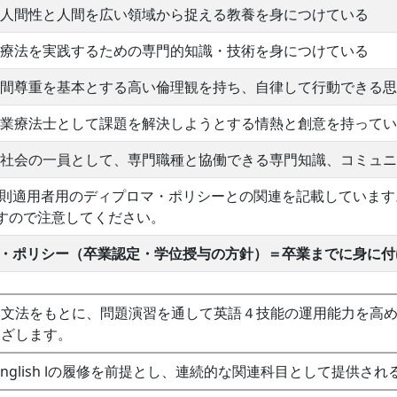
人間性と人間を広い領域から捉える教養を身につけている
療法を実践するための専門的知識・技術を身につけている
間尊重を基本とする高い倫理観を持ち、自律して行動できる思
業療法士として課題を解決しようとする情熱と創意を持ってい
社会の一員として、専門職種と協働できる専門知識、コミュニ
の学則適用者用のディプロマ・ポリシーとの関連を記載しています
すので注意してください。
マ・ポリシー（卒業認定・学位授与の方針）＝卒業までに身に
本文法をもとに、問題演習を通して英語４技能の運用能力を高
目ざします。
rner English Ⅰの履修を前提とし、連続的な関連科目として