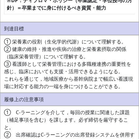
※DP：ディプロマ・ポリシー（卒業認定・学位授与の方
針）＝卒業までに身に付けるべき資質・能力
到達目標
① 栄養素の役割（生化学的代謝）について理解する。
② 健康の維持・推進や疾病の治療と栄養素摂取の関係
（臨床栄養管理）について理解する。
③ 看護師として栄養管理における多職種連携の重要性を
感じ、臨床においても支援・活用できるようになる。
これらを通じて，地域医療から基幹病院まで幅広い看護現
場に対応する能力の一端を身につけることができる。
履修上の注意事項
① C-ラーニングを介して，毎回の授業に関連した課題
（補足事項を含む）を課します。必ず締切を厳守するこ
と。
② 出席確認はC-ラーニングの出席登録システムを併用す