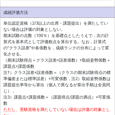
成績評価方法
単位認定資格（2/3以上の出席・課題提出）を満たしてい
ない場合は評価の対象としない。
期末試験の点数（100％）を基礎点としたうえで，次の計
算式を基本式として評価粗点を算出する。なお，計算式
の“クラス誤差”や各係数を，成績ランクの分布によって変
化させる。
（期末試験得点＋クラス誤差×誤差係数）☓取組姿勢係数＋
課題点☓課題係数
注1）クラス誤差×誤差係数＝（クラスの期末試験得点の標
準偏差または標準誤差）×可変係数，注2）取組姿勢係数は
課題提出率等から算出（個人で異なるが算出手順は全員同
じ），
注3）課題点☓課題係数＝（課題得点/課題の満点）×可変係
数
ただし、受験資格を満たしていない場合は評価の対象とし