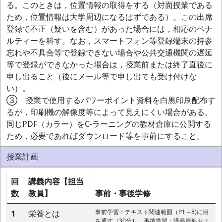
る。このときは，位置情報の取得をする（対面授業である
ため，位置情報は大学周辺になるはずである）。この出席
登録で不正（疑いを含む）があった場合には，相応のペナ
ルティーを科す。なお，スマートフォン等登録端末の持参
忘れや不具合等で登録できない場合や公共交通機関の遅延
等で登録ができなかった場合は，授業前または終了直後に
申し出ること（後にメール等で申し出ても受け付けな
い）。
③ 授業で使用するパワーポイント資料を白黒印刷配布す
るが，印刷機の解像度等によって見えにくい場合がある。
同じPDF（カラー）をC-ラーニングの教材倉庫に公開する
ため，必要であればダウンロード等を事前にすること。
授業計画
回
講義内容【担当
数
教員】
事前・事後学修
事前学習：テキスト関連範囲（P1～8)に目
1
栄養とは
を通す［30分］，事後学習：講義資料およ