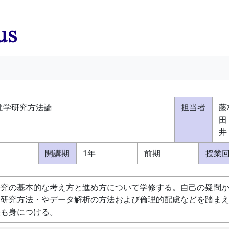
健学研究方法論
担当者
藤
田
井
開講期
1年
前期
授業
研究の基本的な考え方と進め方について学修する。自己の疑問
た研究方法・やデータ解析の方法および倫理的配慮などを踏ま
法も身につける。