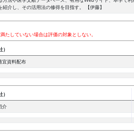
る方法や医学文献データベース、有用なWebサイト、本学で利
を紹介し、その活用法の修得を目指す。 【伊藤】
を満たしていない場合は評価の対象としない。
社）
適宜資料配布
社）
紹介