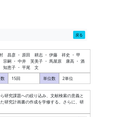
戻る
村 昌彦 ・ 原田 耕志 ・ 伊藤 祥史 ・ 甲
 宗嗣 ・ 中井 芙美子 ・ 馬屋原 康高 ・ 酒
 知恵子 ・ 平尾 文
回数
15回
単位数
2単位
から研究課題への絞り込み、文献検索の意義と
えた研究計画書の作成を学修する。さらに、研