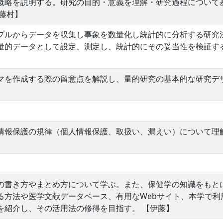
概略を説明する。研究の目的・意義を理解・研究過程について
藤村】
プルからデータを収集し事象を数量化し統計的に分析する研究
量的データとして設定、測定し、統計的にその妥当性を検証す
マを作成する際の留意点を解説し、量的研究の基本的な研究デ
情報保護の規律（個人情報保護、取扱い、漏えい）について理
の書き方やまとめ方について学ぶ。また、保健学の知識をもと
る方法や医学文献データベース、有用なWebサイト、本学で利
を紹介し、その活用法の修得を目指す。 【伊藤】