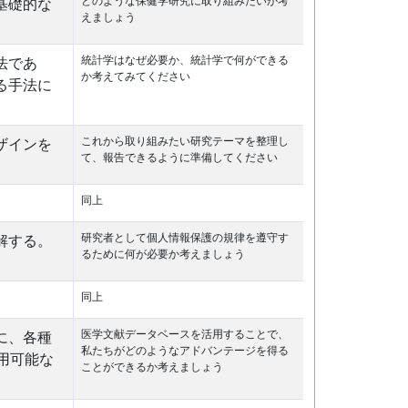
どのような保健学研究に取り組みたいか考
基礎的な
えましょう
統計学はなぜ必要か、統計学で何ができる
法であ
か考えてみてください
る手法に
これから取り組みたい研究テーマを整理し
ザインを
て、報告できるように準備してください
同上
研究者として個人情報保護の規律を遵守す
解する。
るために何が必要か考えましょう
同上
医学文献データベースを活用することで、
に、各種
私たちがどのようなアドバンテージを得る
用可能な
ことができるか考えましょう