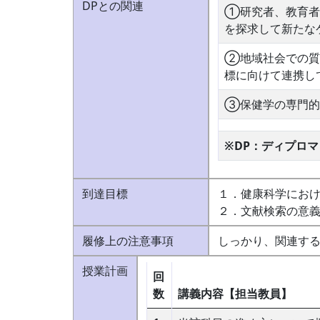
DPとの関連
①研究者、教育者
を探求して新たな
②地域社会での質
標に向けて連携し
③保健学の専門的
※DP：ディプロ
到達目標
１．健康科学にお
２．文献検索の意
履修上の注意事項
しっかり、関連す
授業計画
回
数
講義内容【担当教員】