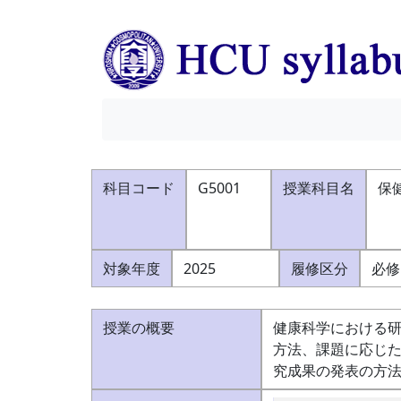
科目コード
G5001
授業科目名
保
対象年度
2025
履修区分
必修
授業の概要
健康科学における
方法、課題に応じ
究成果の発表の方