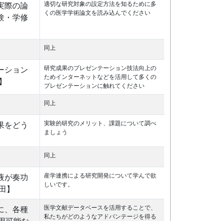
適切な研究対象の設定方法を知るために多
実際の論
くの医学学術論文を読み込んでください
験・学修
同上
研究成果のプレゼンテーション技法向上の
ーション
ためインターネットなどを活用して多くの
】
プレゼンテーションに触れてください
同上
実験的研究のメリット、課題について調べ
果をどう
ましょう
同上
産学連携による研究開発について学んで欲
液が奏功
しいです。
田】
医学文献データベースを活用することで、
に、各種
私たちがどのようなアドバンテージを得る