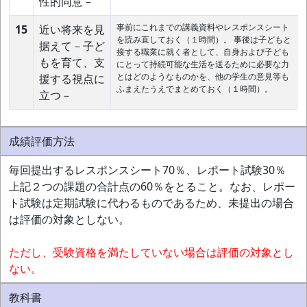
性的同意－
事前にこれまでの講義資料やレスポンスシート
15
近い将来を見
を読み直しておく（１時間）。 事後は子どもと
据えて－子ど
接する職業に就く者として、自身および子ども
もを育て、支
にとって持続可能な生活を送るために必要な力
とはどのようなものかを、他の学生の意見等も
援する視点に
ふまえたうえでまとめておく（１時間）。
立つ－
成績評価方法
毎回提出するレスポンスシート70％、レポート試験30％
上記２つの課題の合計点の60％をとること。なお、レポー
ト試験は定期試験に代わるものであるため、未提出の場合
は評価の対象としない。
ただし、受験資格を満たしていない場合は評価の対象とし
ない。
教科書