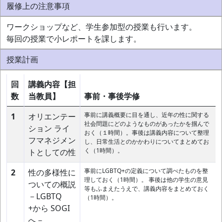
履修上の注意事項
ワークショップなど、学生参加型の授業も行います。
毎回の授業で小レポートを課します。
授業計画
回
講義内容【担
数
当教員】
事前・事後学修
事前に講義概要に目を通し、近年の性に関する
1
オリエンテー
社会問題にどのようなものがあったかを掴んで
ション ライ
おく（１時間）。事後は講義内容について整理
フマネジメン
し、日常生活とのかかわりについてまとめてお
く（1時間）。
トとしての性
事前にLGBTQ+の定義について調べたものを整
2
性の多様性に
理しておく（1時間）。 事後は他の学生の意見
ついての概説
等もふまえたうえで、講義内容をまとめておく
－LGBTQ
（1時間）。
+から SOGI
へ－