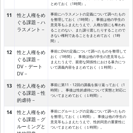
とめておく（1時間）。
事前にハラスメントの定義について調べたもの
11
性と人権をめ
を整理しておく（1時間）。 事後は他の学生の
ぐる課題－ハ
意見等もふまえたうえで、人権が誰にも奪われ
ラスメント－
ることのない、また譲り渡したりすることので
きない権利であることをまとめておく（1時
間）。
事前にDVの定義について調べたものを整理して
12
性と人権をめ
おく（1時間）。 事後は他の学生の意見等もふ
ぐる課題－
まえたうえで、親密な関係性における暴力につ
DV・デート
いて講義内容をまとめておく（１時間）。
DV－
事前に第11・12回の講義を振り返っておく（1
13
性と人権をめ
時間）。 事後は性的虐待について実態と対応に
ぐる課題－性
ついてまとめておく（１時間）。
的虐待－
事前にグルーミングの定義について調べたもの
14
性と人権をめ
を整理しておく（１時間）。 事後は他の学生の
ぐる課題－グ
意見等もふまえたうえで、性的同意の重要性に
ルーミングと
ついてまとめておく（１時間）。