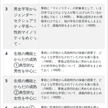
事前に「マイノリティ」の対象者として、いま
3
男女平等から
日本ではどのような人が取り上げられているか
ジェンダー・
を掴んでおく（１時間）。 事後は提供された情
セクシュアリ
報等だけでなく、他の学生の意見等もふまえた
うえで、講義内容をまとめておく（1時間）。
ティ平等へ－
性的マイノリ
ティをめぐっ
て－
事前に小学校から高校時代の保健の授業で、ど
4
生殖の機能と
のような学習がなされていたのかを振り返る
からだの成熟
（1時間）。 事後は現代社会に求められるから
①典型的な
だの科学的な学習について、講義内容をまとめ
ておく（1時間）。
男性を中心に
事前に小学校から高校時代の保健の授業で、ど
5
生殖の機能と
のような学習がなされていたのかを振り返る
からだの成熟
（1時間）。 事後は現代社会に求められるから
②典型的な
だの科学的な学習について、講義内容をまとめ
ておく（1時間）。
女性を中心に
事前に性感染症の種類や症状等の特徴を調べ、