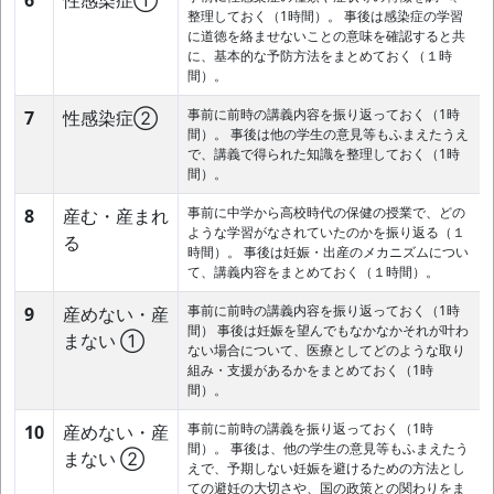
6
性感染症①
整理しておく（1時間）。 事後は感染症の学習
に道徳を絡ませないことの意味を確認すると共
に、基本的な予防方法をまとめておく（１時
間）。
事前に前時の講義内容を振り返っておく（1時
7
性感染症②
間）。 事後は他の学生の意見等もふまえたうえ
で、講義で得られた知識を整理しておく（1時
間）。
事前に中学から高校時代の保健の授業で、どの
8
産む・産まれ
ような学習がなされていたのかを振り返る（１
る
時間）。 事後は妊娠・出産のメカニズムについ
て、講義内容をまとめておく（１時間）。
事前に前時の講義内容を振り返っておく（1時
9
産めない・産
間） 事後は妊娠を望んでもなかなかそれが叶わ
まない ①
ない場合について、医療としてどのような取り
組み・支援があるかをまとめておく（1時
間）。
事前に前時の講義を振り返っておく（1時
10
産めない・産
間）。 事後は、他の学生の意見等もふまえたう
まない ②
えで、予期しない妊娠を避けるための方法とし
ての避妊の大切さや、国の政策との関わりをま